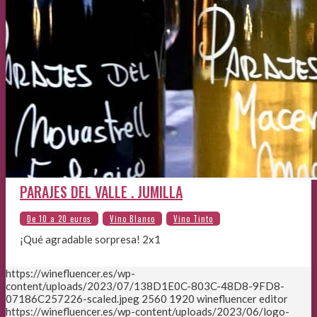
PARAJES DEL VALLE . JUMILLA
¡Qué agradable sorpresa! 2x1
https://winefluencer.es/wp-
content/uploads/2023/07/138D1E0C-803C-48D8-9FD8-
07186C257226-scaled.jpeg
2560
1920
winefluencer editor
https://winefluencer.es/wp-content/uploads/2023/06/logo-