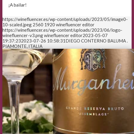
¡A bailar!
https://winefluencer.es/wp-content/uploads/2023/05/image0-
10-scaled.jpeg
2560
1920
winefluencer editor
https://winefluencer.es/wp-content/uploads/2023/06/logo-
winefluencer-v3.png
winefluencer editor
2023-05-07
19:37:23
2023-07-26 10:58:31
DIEGO CONTERNO BALUMA .
PIAMONTE, ITALIA