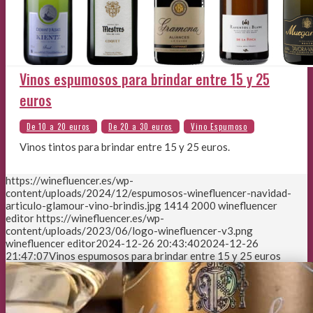
Vinos espumosos para brindar entre 15 y 25
euros
Vinos tintos para brindar entre 15 y 25 euros.
https://winefluencer.es/wp-
content/uploads/2024/12/espumosos-winefluencer-navidad-
articulo-glamour-vino-brindis.jpg
1414
2000
winefluencer
editor
https://winefluencer.es/wp-
content/uploads/2023/06/logo-winefluencer-v3.png
winefluencer editor
2024-12-26 20:43:40
2024-12-26
21:47:07
Vinos espumosos para brindar entre 15 y 25 euros