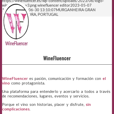
https://winefluencer.es/wp-content/uploads/2023/06/logo-
winefluencer-v3.png
winefluencer editor
2023-05-07
13:54:36
2023-06-30 13:10:07
MURGANHEIRA GRAN
RESERVA . TAVORA, PORTUGAL
WineFluencer
WineFluencer
es pasión, comunicación y formación con
el
vino
como protagonista.
Una plataforma para entenderlo y acercarlo a todos a través
de recomendaciones, lugares, eventos y servicios.
Porque el vino son historias, placer y disfrute,
sin
complicaciones
.