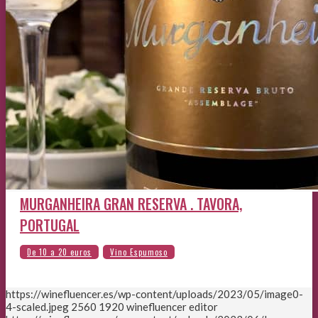
MURGANHEIRA GRAN RESERVA . TAVORA,
PORTUGAL
https://winefluencer.es/wp-content/uploads/2023/05/image0-
4-scaled.jpeg
2560
1920
winefluencer editor