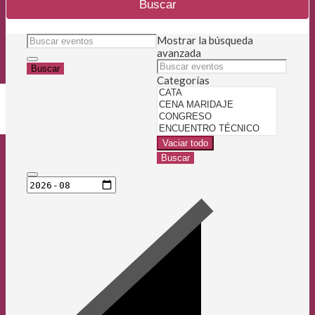
Buscar
Buscar
Mostrar la búsqueda
eventos
avanzada
Buscar
Buscar
eventos
Categorías
Categorías
Vaciar todo
Buscar