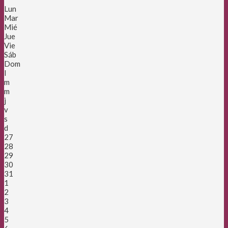
Lun
Mar
Mié
Jue
Vie
Sáb
Dom
l
m
m
j
v
s
d
27
28
29
30
31
1
2
3
4
5