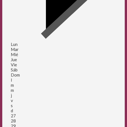
Lun
Mar
Mié
Jue
Vie
Sáb
Dom
l
m
m
j
v
s
d
27
28
29