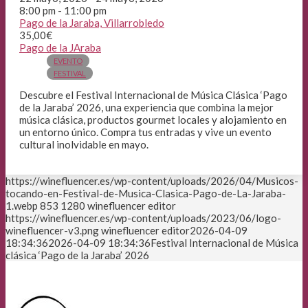
8:00 pm - 11:00 pm
Pago de la Jaraba, Villarrobledo
35,00€
Pago de la JAraba
EVENTO
FESTIVAL
Descubre el Festival Internacional de Música Clásica ‘Pago
de la Jaraba’ 2026, una experiencia que combina la mejor
música clásica, productos gourmet locales y alojamiento en
un entorno único. Compra tus entradas y vive un evento
cultural inolvidable en mayo.
https://winefluencer.es/wp-content/uploads/2026/04/Musicos-
tocando-en-Festival-de-Musica-Clasica-Pago-de-La-Jaraba-
1.webp
853
1280
winefluencer editor
https://winefluencer.es/wp-content/uploads/2023/06/logo-
winefluencer-v3.png
winefluencer editor
2026-04-09
18:34:36
2026-04-09 18:34:36
Festival Internacional de Música
clásica ‘Pago de la Jaraba’ 2026