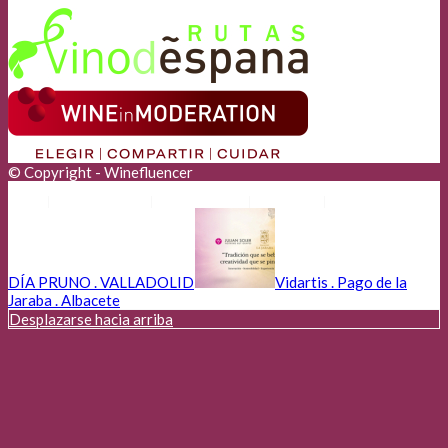
© Copyright - Winefluencer
Anunciantes
Aviso Legal
Cookies
Privacidad
DÍA PRUNO . VALLADOLID
Vidartis . Pago de la
Jaraba . Albacete
Desplazarse hacia arriba