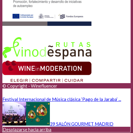
© Copyright - Winefluencer
Anunciantes
Aviso Legal
Cookies
Privacidad
Festival Internacional de Música clásica ‘Pago de la Jaraba’ ...
39 SALÓN GOURMET MADRID
Desplazarse hacia arriba