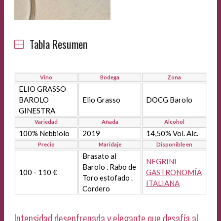
Tabla Resumen
Vino
Bodega
Zona
ELIO GRASSO
BAROLO
Elio Grasso
DOCG Barolo
GINESTRA
Variedad
Añada
Alcohol
100% Nebbiolo
2019
14,50% Vol. Alc.
Precio
Maridaje
Disponible en
Brasato al
NEGRINI
Barolo . Rabo de
100 - 110 €
GASTRONOMÍA
Toro estofado .
ITALIANA
Cordero
Intensidad desenfrenada y elegante que desafía al