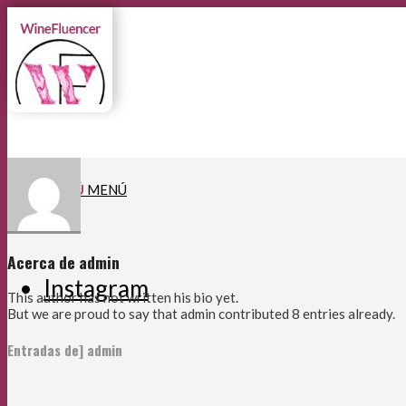
MENÚ
MENÚ
Acerca de
admin
Instagram
This author has not written his bio yet.
But we are proud to say that
admin
contributed 8 entries already.
Entradas de] admin