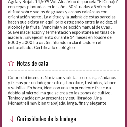
Agria y Rojal . 14,50% Vol. Alc. . Vino de parcela “El Cenajo”
con cepas plantadas en los años 50 situadas a 960 m de
altitud sobre suelos de gravas y arenas calcáreas con
orientación norte . La altitud y la umbría de estas parcelas
hacen que exista un equilibrio estupendo entre la acidez, el
alcohol y la fruta . Vendimia y selección manual de uvas .
Suave maceración y fermentación espontánea en tinas de
madera . Envejecimiento durante 14 meses en foudre de
8000 y 5000 litros . Sin filtrado ni clarificado en el
embotellado . Certificado ecológico
Notas de cata
Color rubí intenso . Nariz con violetas, cerezas, arándanos
y fresas por un lado; por otro, chocolate, tostados, tabaco
y vainilla . En boca, idem con una sorprendente frescura
debido al microclima que se crea en las zonas de cultivo .
Tanino y acidez muy presentes y equilibrados . Una
Monastrell muy bien trabajada, larga, fina y elegante
Curiosidades de la bodega