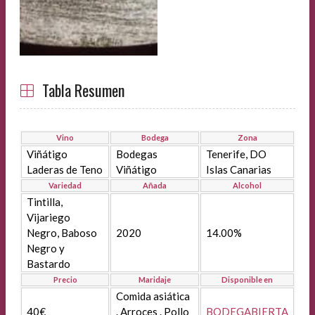
Tabla Resumen
Vino
Bodega
Zona
Viñátigo
Bodegas
Tenerife, DO
Laderas de Teno
Viñátigo
Islas Canarias
Variedad
Añada
Alcohol
Tintilla,
Vijariego
Negro, Baboso
2020
14.00%
Negro y
Bastardo
Precio
Maridaje
Disponible en
Comida asiática
40€
. Arroces . Pollo
BODEGABIERTA