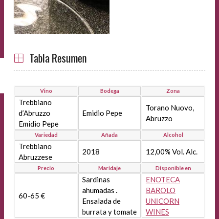
Tabla Resumen
Vino
Bodega
Zona
Trebbiano
Torano Nuovo,
d’Abruzzo
Emidio Pepe
Abruzzo
Emidio Pepe
Variedad
Añada
Alcohol
Trebbiano
2018
12,00% Vol. Alc.
Abruzzese
Precio
Maridaje
Disponible en
Sardinas
ENOTECA
ahumadas .
BAROLO
60-65 €
Ensalada de
UNICORN
burrata y tomate
WINES