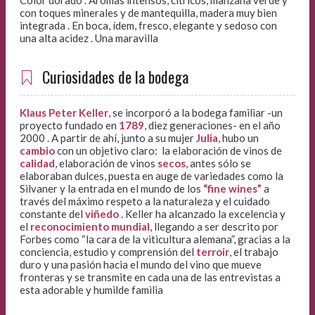
Color dorado . Aromas intensos, cítricos, manzana verde y
con toques minerales y de mantequilla, madera muy bien
integrada . En boca, ídem, fresco, elegante y sedoso con
una alta acidez . Una maravilla
Curiosidades de la bodega
Klaus Peter Keller
, se incorporó a la bodega familiar -un
proyecto fundado en
1789
, diez generaciones- en el año
2000 . A partir de ahí, junto a su mujer
Julia
, hubo un
cambio
con un objetivo claro: la elaboración de vinos de
calidad
, elaboración de vinos
secos
, antes sólo se
elaboraban dulces, puesta en auge de variedades como la
Silvaner y la entrada en el mundo de los
“fine wines”
a
través del máximo respeto a la naturaleza y el cuidado
constante del
viñedo
. Keller ha alcanzado la excelencia y
el
reconocimiento mundial
, llegando a ser descrito por
Forbes como “la cara de la viticultura alemana”, gracias a la
conciencia, estudio y comprensión del
terroir
, el trabajo
duro y una pasión hacia el mundo del vino que mueve
fronteras y se transmite en cada una de las entrevistas a
esta adorable y humilde familia