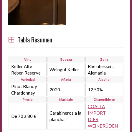
Tabla Resumen
Vino
Bodega
Zona
Keller Alte
Rheinhessen,
Weingut Keller
Reben Reserve
Alemania
Variedad
Añada
Alcohol
Pinot Blanc y
2020
12,50%
Chardonnay
Precio
Maridaje
Disponible en
COALLA
Carabineros a la
IMPORT
De 70 a 80 €
plancha
DIER
WEINBRÜDEN