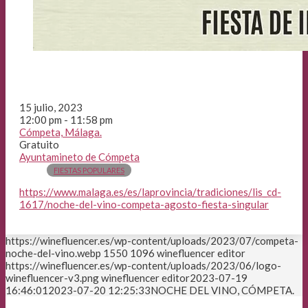
15 julio, 2023
12:00 pm - 11:58 pm
Cómpeta, Málaga.
Gratuito
Ayuntamineto de Cómpeta
FIESTAS POPULARES
https://www.malaga.es/es/laprovincia/tradiciones/lis_cd-
1617/noche-del-vino-competa-agosto-fiesta-singular
https://winefluencer.es/wp-content/uploads/2023/07/competa-
noche-del-vino.webp
1550
1096
winefluencer editor
https://winefluencer.es/wp-content/uploads/2023/06/logo-
winefluencer-v3.png
winefluencer editor
2023-07-19
16:46:01
2023-07-20 12:25:33
NOCHE DEL VINO, CÓMPETA.