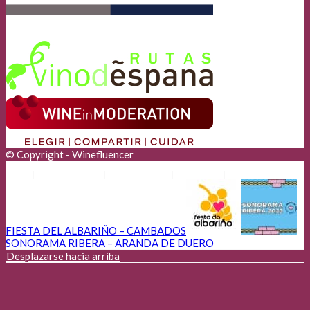
© Copyright - Winefluencer
Anunciantes
Aviso Legal
Cookies
Privacidad
FIESTA DEL ALBARIÑO – CAMBADOS
SONORAMA RIBERA – ARANDA DE DUERO
Desplazarse hacia arriba