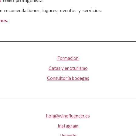
o
como protagonista.
e recomendaciones, lugares, eventos y servicios.
ones
.
Formación
Catas y enoturismo
Consultoría bodegas
hola@winefluencer.es
Instagram
LinkedIn