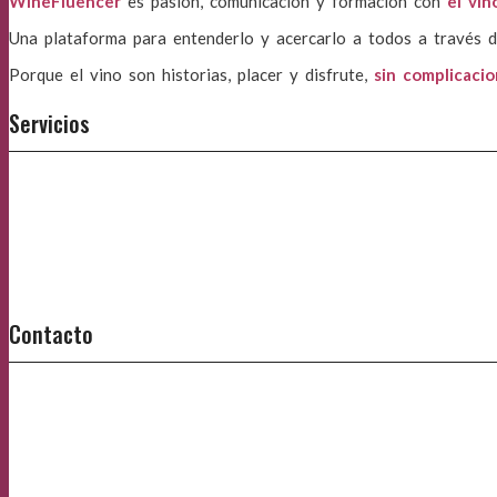
WineFluencer
es pasión, comunicación y formación con
el vin
Una plataforma para entenderlo y acercarlo a todos a través d
Porque el vino son historias, placer y disfrute,
sin complicaci
Servicios
Contacto