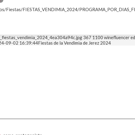
umentos/Fiestas/FIESTAS_VENDIMIA_2024/PROGRAMA_POR_DIAS_
r_fiestas_vendimia_2024_4ea304a94c.jpg
367
1100
winefluencer ed
24-09-02 16:39:44
Fiestas de la Vendimia de Jerez 2024