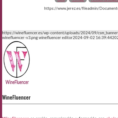
https://www.jerez.es/fileadmin/Doc
https://winefluencer.es/wp-content/uploads/2024/09/csm_banne
winefluencer-v3.png
winefluencer editor
2024-09-02 16:39:44
20
WineFluencer