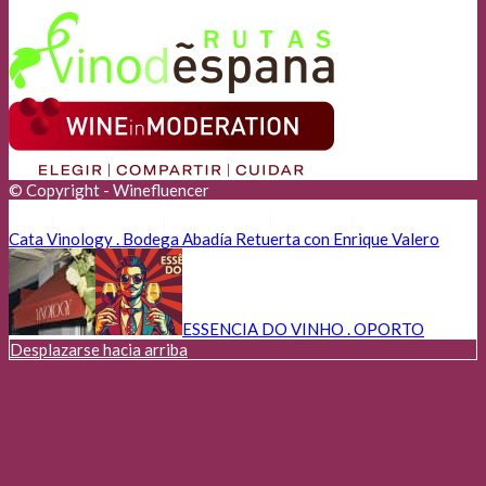
© Copyright - Winefluencer
Anunciantes
Aviso Legal
Cookies
Privacidad
Cata Vinology . Bodega Abadía Retuerta con Enrique Valero
ESSENCIA DO VINHO . OPORTO
Desplazarse hacia arriba