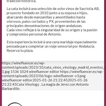
tradición histórica.
La cata incluirá una selección de ocho vinos de Sacristía AB,
proyecto fundado en 2010 junto a su esposa e hijos,
abarcando desde manzanillas y amontillados hasta
olorosos, palos cortados y PX, provenientes de las
principales denominaciones de origen andaluzas.
Cada vino reflejará la singularidad de su origen y la pasión
y compromiso personal de Antonio.
Esta experiencia incluirá una cena maridaje especialmente
pensada para completar un viaje sensorial por Andalucía.
Reserva tu plaza.
https://winefluencer.es/wp-
content/uploads/2023/10/cata_vinos_vinology_madrid_eventos_v
1.jpg
1536
1024
winefluencer editor
https://winefluencer.es/wp-
content/uploads/2023/06/logo-winefluencer-v3.png
winefluencer editor
2025-01-26 21:22:45
2025-01-26
21:22:45
Cata Vinology . La magia de Jerez con Antonio
Barbardillo