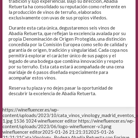
tradición y lujo experiencial. Bajo su dirección, Abadía
Retuerta ha consolidado su reputación como referente en
la producción de vinos de terruño, elaborados
exclusivamente con uvas de sus propios viñedos.
Durante esta cata única, degustaremos seis vinos de
Abadía Retuerta, que reflejan la excelencia avalada por su
propia Denominación de Origen Protegida, una distinción
concedida por la Comisión Europea como sello de calidad y
garantía de origen, tradición y singularidad. Cada copa nos
permitirá explorar el carácter único de sus pagos y el
legado de una bodega que combina innovación y respeto
por su terruño. Esta cata estará acompañada de una cena
maridaje de 6 pasos diseñada especialmente para
acompañar estos vinos.
Reserva tu plaza y no dejes pasar la oportunidad de
descubrir la excelencia de Abadía Retuerta.
https://winefluencer.es/wp-
content/uploads/2023/10/cata_vinos_vinology_madrid_eventos_v
1.jpg
1536
1024
winefluencer editor
https://winefluencer.es/wp-
content/uploads/2023/06/logo-winefluencer-v3.png
winefluencer editor
2025-01-26 21:21:31
2025-01-26
21:21:31
Cata Vinology . Bodega Abadía Retuerta con Enrique