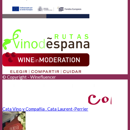
© Copyright - Winefluencer
Anunciantes
Aviso Legal
Cookies
Privacidad
Cata Vino y Compañia . Cata Laurent-Perrier