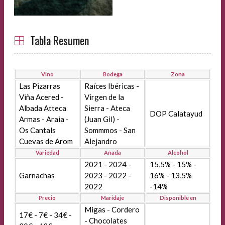
Tabla Resumen
Vino
Bodega
Zona
Las Pizarras
Raíces Ibéricas -
Viña Acered -
Virgen de la
Albada Atteca
Sierra - Ateca
DOP Calatayud
Armas - Araia -
(Juan Gil) -
Os Cantals
Sommmos - San
Cuevas de Arom
Alejandro
Variedad
Añada
Alcohol
2021 - 2024 -
15,5% - 15% -
Garnachas
2023 - 2022 -
16% - 13,5%
2022
-14%
Precio
Maridaje
Disponible en
Migas - Cordero
17€ - 7€ - 34€ -
- Chocolates