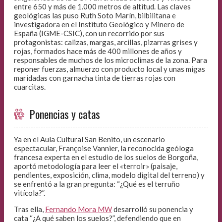
entre 650 y más de 1.000 metros de altitud. Las claves
geológicas las puso Ruth Soto Marín, bilbilitana e
investigadora en el Instituto Geológico y Minero de
España (IGME-CSIC), con un recorrido por sus
protagonistas: calizas, margas, arcillas, pizarras grises y
rojas, formados hace más de 400 millones de años y
responsables de muchos de los microclimas de la zona. Para
reponer fuerzas, almuerzo con producto local y unas migas
maridadas con garnacha tinta de tierras rojas con
cuarcitas.
Ponencias y catas
Ya en el Aula Cultural San Benito, un escenario
espectacular, Françoise Vannier, la reconocida geóloga
francesa experta en el estudio de los suelos de Borgoña,
aportó metodología para leer el «terroir» (paisaje,
pendientes, exposición, clima, modelo digital del terreno) y
se enfrentó a la gran pregunta: “¿Qué es el terruño
vitícola?”.
Tras ella,
Fernando Mora MW
desarrolló su ponencia y
cata “¿A qué saben los suelos?”, defendiendo que en