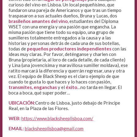
curioso del vino en Lisboa. Un local pequeñísimo, que
fundaron una pareja de Americanos y que tras un tiempo
traspasaron a sus actuales dueños, Bruna y Lucas, dos
brasileños amantes del vino
, estudiantes del Diploma
WSET con una energía y una pasión que engancha. La
misma pasión que tiene todo su equipo, una grupo de
sumilleres totalmente entregados a la causa y a las
historias y personas detrás de cada una de sus botellas,
todas de
pequeños productores independientes
con las
ideas muy claras. Por favor, deténganse y charlen con
Bruna (propietaria, al loro de cada detalle, de cada cliente)
y Lina (una jovencísima y maravillosa sumiller moldava), ese
ratito marcará la diferencia y querrán regresar, una y otra
vez. El equipo de Black Sheep es el claro ejemplo de que
cuando te gusta lo que haces y lo haces con pasión,
transmites, enganchas
y el
éxito
…no tarda en llegar. El
boca a boca, qué super poder…
UBICACIÓN:
Centro de Lisboa, justo debajo de Príncipe
Real, en la Plaza de las Flores.
WEB:
https://www.blacksheeplisboa.com/
EMAIL:
blacksheeplisboa@gmail.com