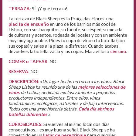
TERRAZA:
SÍ. ¡Y qué terraza!
La terraza de Black Sheep es la Praça das Flores, una
placita de ensueño
en uno de los barrios más cool de
Lisboa, con sus banquitos, su fuente, su césped, su mezcla
de culturas y acentos, rodeada de locales y con un ambiente
muy muy agradable. Pides tu copa de vino o tu botella (con
sus copas) y sales a la plaza, a disfrutar. Cuando acabas,
devuelves la botella vacía y las copas. Maravilloso
civismo
.
COMER o TAPEAR:
NO.
RESERVA:
NO.
DESCRIPCIÓN:
«
Un lugar hecho en torno a los vinos. Black
Sheep Lisboa ha reunido una de las
mejores selecciones de
vinos
de Lisboa, dedicada exclusivamente a pequeños
productores independientes. Entre ellos, vinos
biodinámicos, ecológicos, naturales y de baja intervención.
Todos con una gran historia detrás.
Cada día abrimos
botellas diferentes
.»
CURIOSIDADES:
Si vuelves al mismo local dos días
consecutivos… es muy buena señal. Black Sheep se ha
convertido en un
lugar de peregrinaje
para cualquier