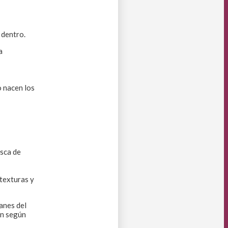
 dentro.
a
o nacen los
usca de
 texturas y
anes del
yan según