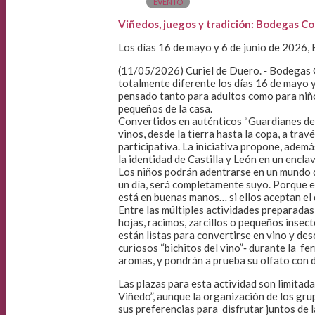
EVENTO
Viñedos, juegos y tradición: Bodegas Co
Los días 16 de mayo y 6 de junio de 2026
(11/05/2026) Curiel de Duero. ‐ Bodegas C
totalmente diferente los días 16 de mayo y
pensado tanto para adultos como para niño
pequeños de la casa.
Convertidos en auténticos “Guardianes del
vinos, desde la tierra hasta la copa, a trav
participativa. La iniciativa propone, ademá
la identidad de Castilla y León en un encla
Los niños podrán adentrarse en un mundo q
un día, será completamente suyo. Porque e
está en buenas manos… si ellos aceptan el 
Entre las múltiples actividades preparadas
hojas, racimos, zarcillos o pequeños insec
están listas para convertirse en vino y de
curiosos “bichitos del vino”‐ durante la f
aromas, y pondrán a prueba su olfato con d
Las plazas para esta actividad son limitad
Viñedo”, aunque la organización de los gru
sus preferencias para disfrutar juntos de l