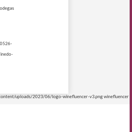
 Bodegas
60526-
vinedo-
-content/uploads/2023/06/logo-winefluencer-v3.png
winefluencer