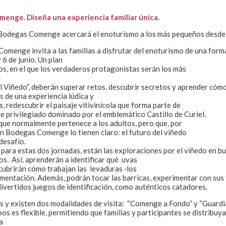
menge. Diseña una experiencia familiar única.
, Bodegas Comenge acercará el enoturismo a los más pequeños desde
omenge invita a las familias a disfrutar del enoturismo de una form
 6 de junio. Un plan
s, en el que los verdaderos protagonistas serán los más
 Viñedo”, deberán superar retos, descubrir secretos y aprender cóm
és de una experiencia lúdica y
s, redescubrir el paisaje vitivinícola que forma parte de
ve privilegiado dominado por el emblemático Castillo de Curiel.
ue normalmente pertenece a los adultos, pero que, por
n Bodegas Comenge lo tienen claro: el futuro del viñedo
desafío.
 para estas dos jornadas, están las exploraciones por el viñedo en b
tos. Así, aprenderán a identificar qué uvas
scubrirán cómo trabajan las levaduras ‐los
ermentación. Además, podrán tocar las barricas, experimentar con sus
ivertidos juegos de identificación, como auténticos catadores.
as y existen dos modalidades de visita: “Comenge a Fondo” y “Guardi
pos es flexible, permitiendo que familias y participantes se distribu
a