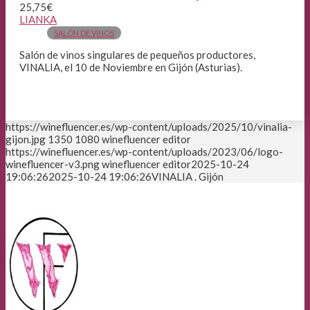
25,75€
LIANKA
SALÓN DE VINOS
Salón de vinos singulares de pequeños productores,
VINALIA, el 10 de Noviembre en Gijón (Asturias).
https://winefluencer.es/wp-content/uploads/2025/10/vinalia-
gijon.jpg
1350
1080
winefluencer editor
https://winefluencer.es/wp-content/uploads/2023/06/logo-
winefluencer-v3.png
winefluencer editor
2025-10-24
19:06:26
2025-10-24 19:06:26
VINALIA . Gijón