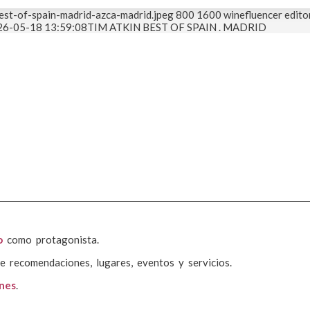
est-of-spain-madrid-azca-madrid.jpeg
800
1600
winefluencer edito
26-05-18 13:59:08
TIM ATKIN BEST OF SPAIN . MADRID
o
como protagonista.
e recomendaciones, lugares, eventos y servicios.
ones
.