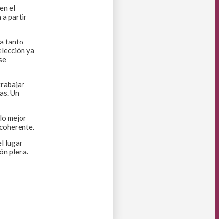
en el
 a partir
da tanto
elección ya
se
trabajar
as. Un
 lo mejor
 coherente.
l lugar
ón plena.