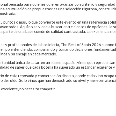
onal pensada para quienes quieren avanzar con criterio y seguridad 
 una acumulación de propuestas: es una selección rigurosa, construida
emostrada.
5 puntos o más, lo que convierte este evento en una referencia sóli
vanzados. Aquí no se viene a buscar entre cientos de opciones: la s
ata parte de una base común de calidad contrastada. La excelencia no 
res y profesionales de la hostelería, The Best of Spain 2026 supone 
 tiempo entendiendo, comparando y tomando decisiones fundamentad
 vinos y su encaje en cada mercado.
ortunidad única de catar, en un mismo espacio, vinos que representan
ilidad de saber que cada botella ha superado un estándar exigente y
io de cata reposada y conversación directa, donde cada vino ocupa e
eso de ruido. Solo vinos que han demostrado su nivel y merecen atenci
excelente, no necesita competir.