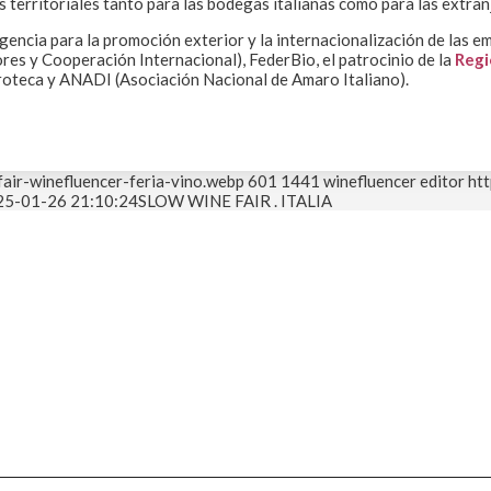
s territoriales tanto para las bodegas italianas como para las extran
Agencia para la promoción exterior y la internacionalización de las 
ores y Cooperación Internacional), FederBio, el patrocinio de la
Regi
aroteca y ANADI (Asociación Nacional de Amaro Italiano).
air-winefluencer-feria-vino.webp
601
1441
winefluencer editor
ht
25-01-26 21:10:24
SLOW WINE FAIR . ITALIA