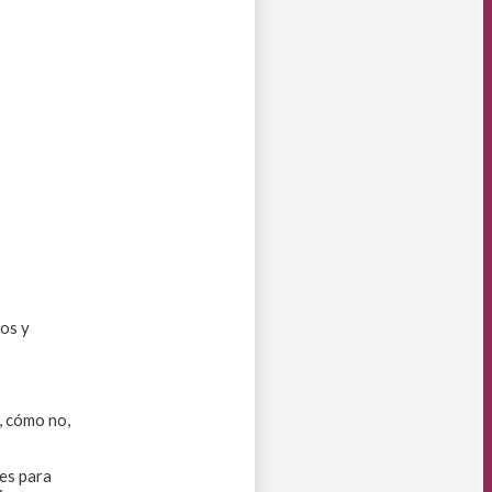
nos y
y, cómo no,
es para