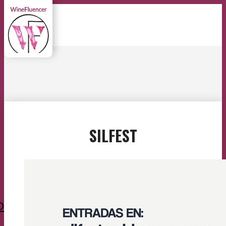
SILFEST
O