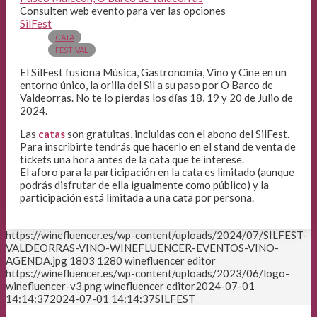
Consulten web evento para ver las opciones
SilFest
CATA
FESTIVAL
El SilFest fusiona Música, Gastronomía, Vino y Cine en un
entorno único, la orilla del Sil a su paso por O Barco de
Valdeorras. No te lo pierdas los días 18, 19 y 20 de Julio de
2024.
Las
catas
son gratuitas, incluidas con el abono del SilFest.
Para inscribirte tendrás que hacerlo en el stand de venta de
tickets una hora antes de la cata que te interese.
El aforo para la participación en la cata es limitado (aunque
podrás disfrutar de ella igualmente como público) y la
participación está limitada a una cata por persona.
https://winefluencer.es/wp-content/uploads/2024/07/SILFEST-
VALDEORRAS-VINO-WINEFLUENCER-EVENTOS-VINO-
AGENDA.jpg
1803
1280
winefluencer editor
https://winefluencer.es/wp-content/uploads/2023/06/logo-
winefluencer-v3.png
winefluencer editor
2024-07-01
14:14:37
2024-07-01 14:14:37
SILFEST