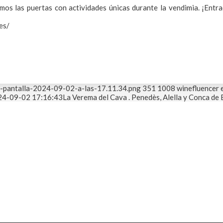
os las puertas con actividades únicas durante la vendimia. ¡Entra
es/
e-pantalla-2024-09-02-a-las-17.11.34.png
351
1008
winefluencer 
24-09-02 17:16:43
La Verema del Cava . Penedès, Alella y Conca de