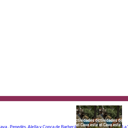
ava . Penedès, Alella y Conca de Barberá
La 