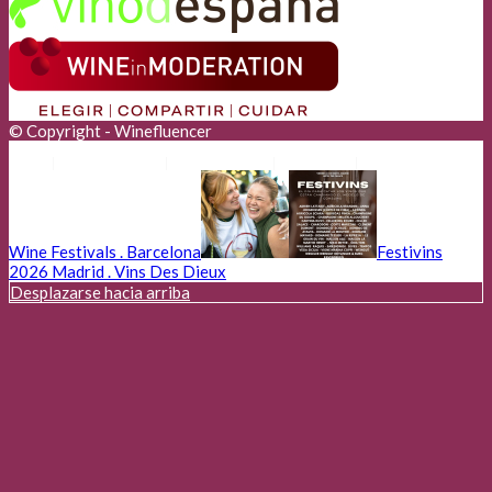
© Copyright - Winefluencer
Anunciantes
Aviso Legal
Cookies
Privacidad
Wine Festivals . Barcelona
Festivins
2026 Madrid . Vins Des Dieux
Desplazarse hacia arriba