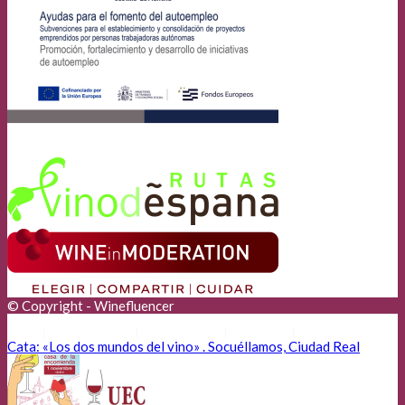
© Copyright - Winefluencer
Anunciantes
Aviso Legal
Cookies
Privacidad
Cata: «Los dos mundos del vino» . Socuéllamos, Ciudad Real