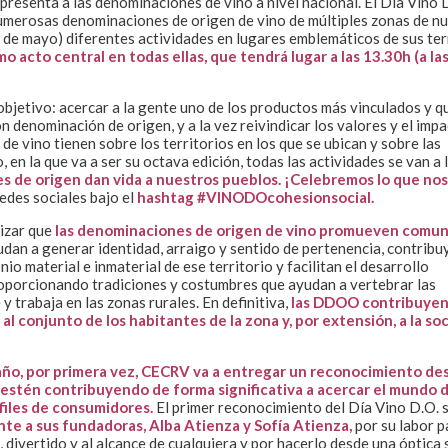
epresenta a las denominaciones de vino a nivel nacional. El Día Vino 
numerosas denominaciones de origen de vino de múltiples zonas de nu
 de mayo) diferentes actividades en lugares emblemáticos de sus terr
o acto central en todas ellas, que tendrá lugar a las 13.30h (a la
objetivo: acercar a la gente uno de los productos más vinculados y 
on denominación de origen, y a la vez reivindicar los valores y el imp
e vino tienen sobre los territorios en los que se ubican y sobre las
 en la que va a ser su octava edición, todas las actividades se van a 
s de origen dan vida a nuestros pueblos. ¡Celebremos lo que nos
des sociales bajo el
hashtag #VINODOcohesionsocial.
lizar que
las denominaciones de origen de vino promueven comu
dan a generar identidad, arraigo y sentido de pertenencia, contribuy
io material e inmaterial de ese territorio y facilitan el desarrollo
roporcionando tradiciones y costumbres que ayudan a vertebrar las
y trabaja en las zonas rurales. En definitiva,
las DDOO contribuyen
a al conjunto de los habitantes de la zona y, por extensión, a la s
año, por primera vez, CECRV va a entregar un reconocimiento de
 estén contribuyendo de forma significativa a acercar el mundo d
files de consumidores.
El primer reconocimiento del Día Vino D.O. s
te a sus fundadoras, Alba Atienza y Sofía Atienza,
por su labor p
, divertido y al alcance de cualquiera y por hacerlo desde una óptica 