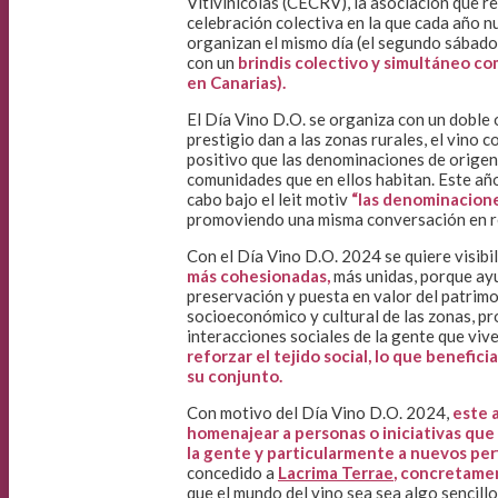
Vitivinícolas (CECRV), la asociación que r
celebración colectiva en la que cada año 
organizan el mismo día (el segundo sábado
con un
brindis colectivo y simultáneo com
en Canarias).
El Día Vino D.O. se organiza con un doble 
prestigio dan a las zonas rurales, el vino c
positivo que las denominaciones de origen d
comunidades que en ellos habitan. Este año,
cabo bajo el leit motiv
“las denominacione
promoviendo una misma conversación en re
Con el Día Vino D.O. 2024 se quiere visibi
más cohesionadas,
más unidas, porque ayu
preservación y puesta en valor del patrimon
socioeconómico y cultural de las zonas, p
interacciones sociales de la gente que vive 
reforzar el tejido social, lo que benefici
su conjunto.
Con motivo del Día Vino D.O. 2024,
este 
homenajear a personas o iniciativas que
la gente y particularmente a nuevos per
concedido a
Lacrima Terrae
, concretamen
que el mundo del vino sea sea algo sencillo