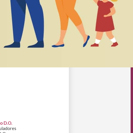
o D.O.
guladores