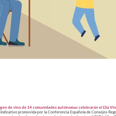
igen de vino de 14 comunidades autónomas celebrarán el Día Vin
eivindicativo promovida por la Conferencia Española de Consejos Re