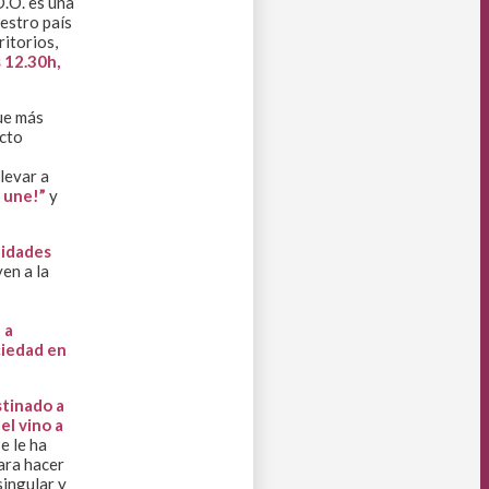
D.O. es una
estro país
itorios,
s 12.30h,
que más
acto
llevar a
 une!”
y
nidades
en a la
 a
ociedad en
stinado a
el vino a
e le ha
ara hacer
singular y