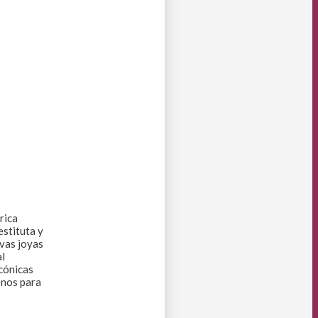
rica
estituta y
vas joyas
al
icónicas
enos para