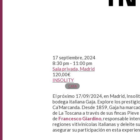
17 septiembre, 2024
8:30 pm - 11:00 pm
Sala privada, Madrid
120,00€
INSOLITY
CATA
El próximo 17/09/2024, en Madrid, Insolity 
bodega italiana Gaja. Explore los prestig
Ca’Marcanda. Desde 1859, Gaja ha marcado 
de La Toscana a través de sus fincas Piev
de
Francesco Giardino
, responsable inte
regiones vitivinícolas italianas y deleite 
asegurar su participación en esta experien