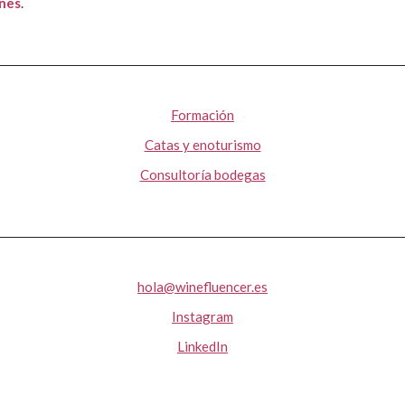
ones
.
Formación
Catas y enoturismo
Consultoría bodegas
hola@winefluencer.es
Instagram
LinkedIn