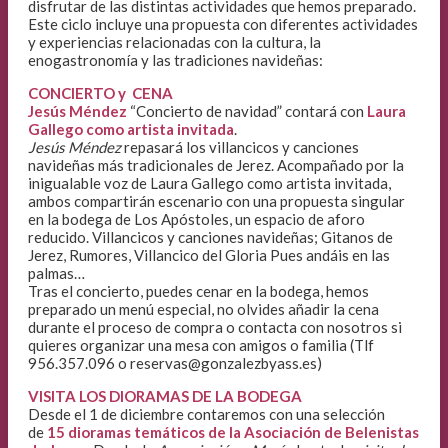
disfrutar de las distintas actividades que hemos preparado.
Este ciclo incluye una propuesta con diferentes actividades
y experiencias relacionadas con la cultura, la
enogastronomía y las tradiciones navideñas:
CONCIERTO y CENA
Jesús Méndez
“Concierto de navidad” contará con
Laura
Gallego como artista invitada
.
Jesús Méndez
repasará los villancicos y canciones
navideñas más tradicionales de Jerez. Acompañado por la
inigualable voz de Laura Gallego como artista invitada,
ambos compartirán escenario con una propuesta singular
en la bodega de Los Apóstoles, un espacio de aforo
reducido. Villancicos y canciones navideñas; Gitanos de
Jerez, Rumores, Villancico del Gloria Pues andáis en las
palmas…
Tras el concierto, puedes cenar en la bodega, hemos
preparado un menú especial, no olvides añadir la cena
durante el proceso de compra o contacta con nosotros si
quieres organizar una mesa con amigos o familia (Tlf
956.357.096 o reservas@gonzalezbyass.es)
VISITA LOS DIORAMAS DE LA BODEGA
Desde el 1 de diciembre contaremos con una selección
de
15 dioramas temáticos de la Asociación de Belenistas