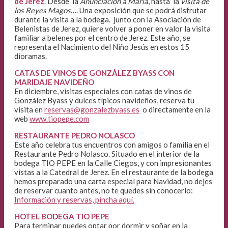
de Jerez
. Desde la
Anunciación a María
, hasta la
visita de
los Reyes Magos
…. Una exposición que se podrá disfrutar
durante la visita a la bodega. junto con la Asociación de
Belenistas de Jerez, quiere volver a poner en valor la visita
familiar a belenes por el centro de Jerez. Este año, se
representa el Nacimiento del Niño Jesús en estos 15
dioramas.
CATAS DE VINOS DE GONZÁLEZ BYASS CON
MARIDAJE NAVIDEÑO
En diciembre, visitas especiales con catas de vinos de
González Byass y dulces típicos navideños, reserva tu
visita en
reservas@gonzalezbyass.es
o directamente en la
web
www.tiopepe.com
RESTAURANTE PEDRO NOLASCO
Este año celebra tus encuentros con amigos o familia en el
Restaurante Pedro Nolasco. Situado en el interior de la
bodega TIO PEPE en la Calle Ciegos, y con impresionantes
vistas a la Catedral de Jerez. En el restaurante de la bodega
hemos preparado una carta especial para Navidad, no dejes
de reservar cuanto antes, no te quedes sin conocerlo:
Información y reservas, pincha aquí.
HOTEL BODEGA TIO PEPE
Para terminar puedes optar por dormir y soñar en la