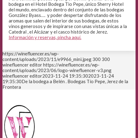
bodega en el Hotel Bodega Tio Pepe, único Sherry Hotel
del mundo, enclavado dentro del conjunto de las bodegas
González Byass…. y poder despertar disfrutando de los
aromas que salen del interior de sus bodegas, de estos
vinos generosos y de inspirarse con unas vistas únicas a la
Catedral , el Alcázar y el casco histórico de Jerez.
Información y reservas, pincha aquí.
https://winefluencer.es/wp-
content/uploads/2023/11/e9966_mini.jpeg
300
300
winefluencer editor
https://winefluencer.es/wp-
content/uploads/2023/06/logo-winefluencer-v3.png
winefluencer editor
2023-11-24 19:35:30
2023-11-24
19:35:30
De la bodega a Belén . Bodegas Tío Pepe, Jerez de la
Frontera