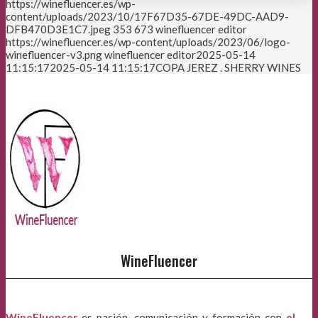
https://winefluencer.es/wp-
content/uploads/2023/10/17F67D35-67DE-49DC-AAD9-
DFB470D3E1C7.jpeg
353
673
winefluencer editor
https://winefluencer.es/wp-content/uploads/2023/06/logo-
winefluencer-v3.png
winefluencer editor
2025-05-14
11:15:17
2025-05-14 11:15:17
COPA JEREZ . SHERRY WINES
WineFluencer
WineFluencer
es pasión, comunicación y formación con
el