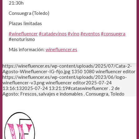
21:30h
Consuegra (Toledo)
Plazas limitadas
#winefluencer
#catadevinos
#vino
#eventos
#consuegra
#enoturismo
Más información:
winefluencer.es
https://winefluencer.es/wp-content/uploads/2025/07/Cata-2-
Agosto-Winefluencer-IG-fijo.jpg
1350
1080
winefluencer editor
https://winefluencer.es/wp-content/uploads/2023/06/logo-
winefluencer-v3.png
winefluencer editor
2025-07-24
13:16:13
2025-07-24 13:21:19
#cataswinefluencer . 2 de
Agosto: Frescos, salvajes e indomables . Consuegra, Toledo