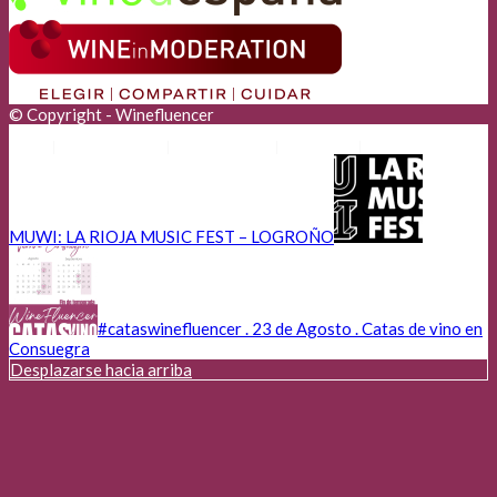
© Copyright - Winefluencer
Anunciantes
Aviso Legal
Cookies
Privacidad
MUWI: LA RIOJA MUSIC FEST – LOGROÑO
#cataswinefluencer . 23 de Agosto . Catas de vino en
Consuegra
Desplazarse hacia arriba