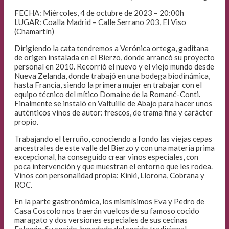
FECHA: Miércoles, 4 de octubre de 2023 – 20:00h
LUGAR: Coalla Madrid – Calle Serrano 203, El Viso
(Chamartín)
Dirigiendo la cata tendremos a Verónica ortega, gaditana
de origen instalada en el Bierzo, donde arrancó su proyecto
personal en 2010. Recorrió el nuevo y el viejo mundo desde
Nueva Zelanda, donde trabajó en una bodega biodinámica,
hasta Francia, siendo la primera mujer en trabajar con el
equipo técnico del mítico Domaine de la Romané-Conti.
Finalmente se instaló en Valtuille de Abajo para hacer unos
auténticos vinos de autor: frescos, de trama fina y carácter
propio.
Trabajando el terruño, conociendo a fondo las viejas cepas
ancestrales de este valle del Bierzo y con una materia prima
excepcional, ha conseguido crear vinos especiales, con
poca intervención y que muestran el entorno que les rodea.
Vinos con personalidad propia: Kinki, Llorona, Cobrana y
ROC.
En la parte gastronómica, los mismísimos Eva y Pedro de
Casa Coscolo nos traerán vuelcos de su famoso cocido
maragato y dos versiones especiales de sus cecinas
Falagán. Su cocido, heredado del cocido tradicional