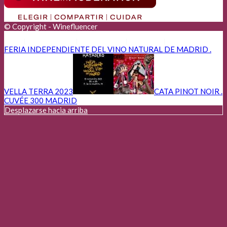
© Copyright - Winefluencer
Anunciantes
Aviso Legal
Cookies
Privacidad
FERIA INDEPENDIENTE DEL VINO NATURAL DE MADRID .
VELLA TERRA 2023
CATA PINOT NOIR .
CUVÉE 300 MADRID
Desplazarse hacia arriba