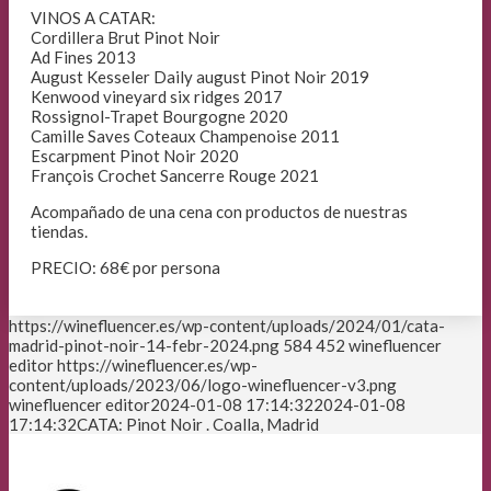
VINOS A CATAR:
Cordillera Brut Pinot Noir
Ad Fines 2013
August Kesseler Daily august Pinot Noir 2019
Kenwood vineyard six ridges 2017
Rossignol-Trapet Bourgogne 2020
Camille Saves Coteaux Champenoise 2011
Escarpment Pinot Noir 2020
François Crochet Sancerre Rouge 2021
Acompañado de una cena con productos de nuestras
tiendas.
PRECIO: 68€ por persona
https://winefluencer.es/wp-content/uploads/2024/01/cata-
madrid-pinot-noir-14-febr-2024.png
584
452
winefluencer
editor
https://winefluencer.es/wp-
content/uploads/2023/06/logo-winefluencer-v3.png
winefluencer editor
2024-01-08 17:14:32
2024-01-08
17:14:32
CATA: Pinot Noir . Coalla, Madrid