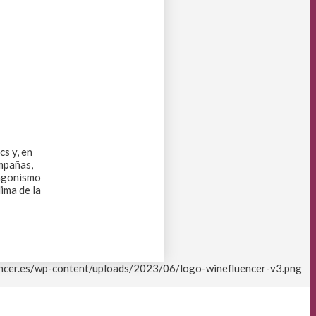
cs y, en
ampañas,
tagonismo
lima de la
encer.es/wp-content/uploads/2023/06/logo-winefluencer-v3.png