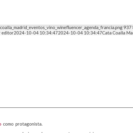
_coalla_madrid_eventos_vino_winefluencer_agenda_francia.png
937
 editor
2024-10-04 10:34:47
2024-10-04 10:34:47
Cata Coalla Mad
o
como protagonista.