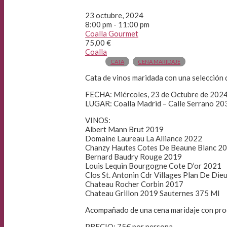
23 octubre, 2024
8:00 pm - 11:00 pm
Coalla Gourmet
75,00 €
Coalla
CATA
CENA MARIDAJE
Cata de vinos maridada con una selección 
FECHA: Miércoles, 23 de Octubre de 2024
LUGAR: Coalla Madrid – Calle Serrano 203 
VINOS:
Albert Mann Brut 2019
Domaine Laureau La Alliance 2022
Chanzy Hautes Cotes De Beaune Blanc 2
Bernard Baudry Rouge 2019
Louis Lequin Bourgogne Cote D’or 2021
Clos St. Antonin Cdr Villages Plan De Die
Chateau Rocher Corbin 2017
Chateau Grillon 2019 Sauternes 375 Ml
Acompañado de una cena maridaje con prod
PRECIO: 75€ por persona