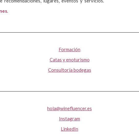
e recomendaciones, lugares, eventos y servicios.
ones
.
Formación
Catas y enoturismo
Consultoría bodegas
hola@winefluencer.es
Instagram
LinkedIn