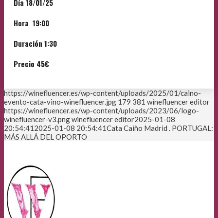
Día 18/01/25
Hora 19:00
Duración 1:30
Precio 45€
https://winefluencer.es/wp-content/uploads/2025/01/caino-
evento-cata-vino-winefluencer.jpg
179
381
winefluencer editor
https://winefluencer.es/wp-content/uploads/2023/06/logo-
winefluencer-v3.png
winefluencer editor
2025-01-08
20:54:41
2025-01-08 20:54:41
Cata Caiño Madrid . PORTUGAL:
MÁS ALLÁ DEL OPORTO