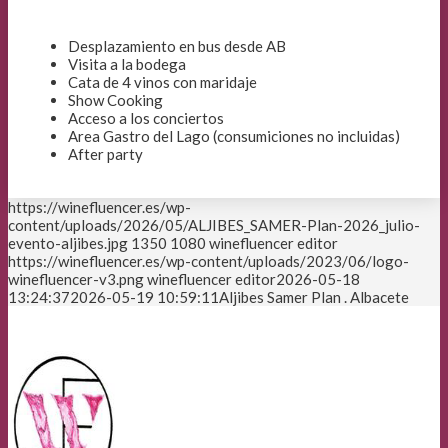
Desplazamiento en bus desde AB
Visita a la bodega
Cata de 4 vinos con maridaje
Show Cooking
Acceso a los conciertos
Area Gastro del Lago (consumiciones no incluidas)
After party
https://winefluencer.es/wp-
content/uploads/2026/05/ALJIBES_SAMER-Plan-2026_julio-
evento-aljibes.jpg
1350
1080
winefluencer editor
https://winefluencer.es/wp-content/uploads/2023/06/logo-
winefluencer-v3.png
winefluencer editor
2026-05-18
13:24:37
2026-05-19 10:59:11
Aljibes Samer Plan . Albacete