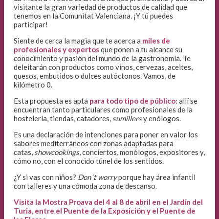
visitante la gran variedad de productos de calidad que
tenemos en la Comunitat Valenciana. ¡Y tú puedes
participar!
Siente de cerca la magia que te acerca a
miles de
profesionales y expertos
que ponen a tu alcance su
conocimiento y pasión del mundo de la gastronomía. Te
deleitarán con productos como vinos, cervezas, aceites,
quesos, embutidos o dulces autóctonos. Vamos, de
kilómetro 0.
Esta propuesta es apta
para todo tipo de público
: allí se
encuentran tanto particulares como profesionales de la
hostelería, tiendas, catadores,
sumillers
y enólogos.
Es una declaración de intenciones para poner en valor los
sabores mediterráneos con zonas adaptadas para
catas,
showcookings
, conciertos, monólogos, expositores y,
cómo no, con el conocido túnel de los sentidos.
¿Y si vas con niños?
Don´t worry
porque hay área infantil
con talleres y una cómoda zona de descanso.
Visita la Mostra Proava del 4 al 8 de abril en el Jardín del
Turia, entre el Puente de la Exposición y el Puente de