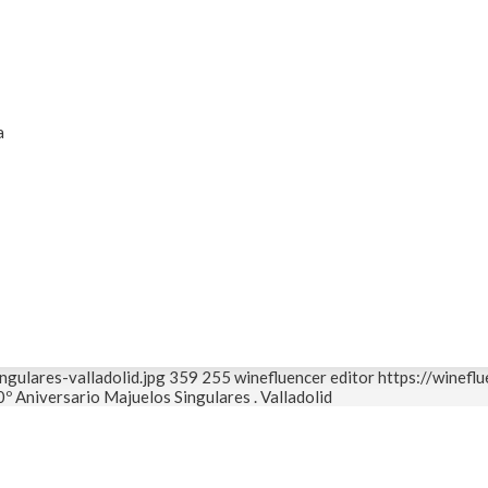
a
gulares-valladolid.jpg
359
255
winefluencer editor
https://winefl
0º Aniversario Majuelos Singulares . Valladolid