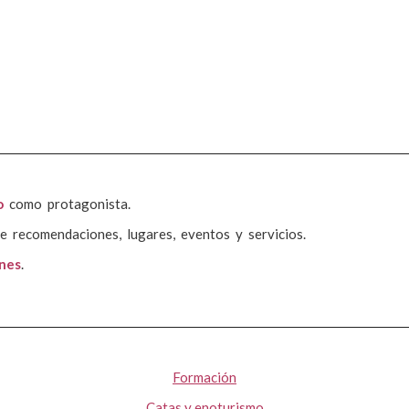
o
como protagonista.
e recomendaciones, lugares, eventos y servicios.
ones
.
Formación
Catas y enoturismo