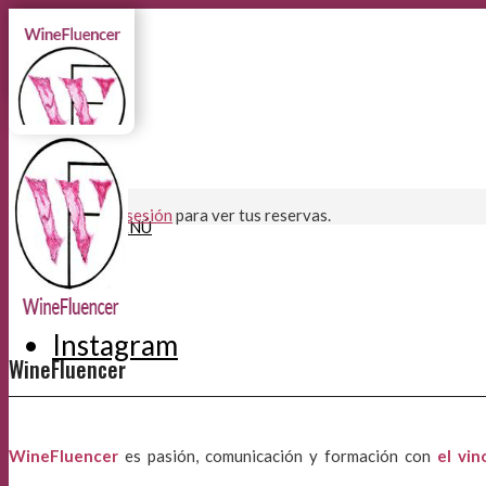
Por favor,
inicia sesión
para ver tus reservas.
MENÚ
MENÚ
Instagram
WineFluencer
WineFluencer
es pasión, comunicación y formación con
el vin