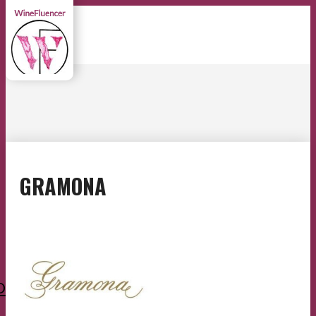
GRAMONA
O