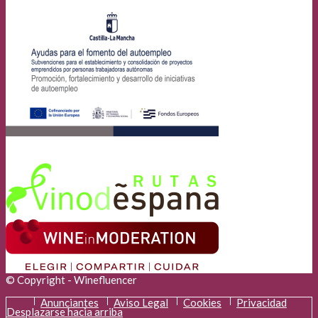
© Copyright - Winefluencer
Anunciantes
Aviso Legal
Cookies
Privacidad
Desplazarse hacia arriba