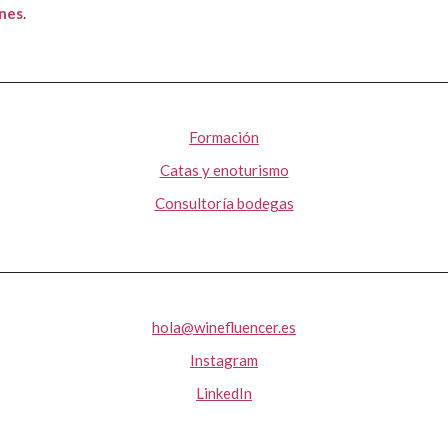
ones
.
Formación
Catas y enoturismo
Consultoría bodegas
hola@winefluencer.es
Instagram
LinkedIn