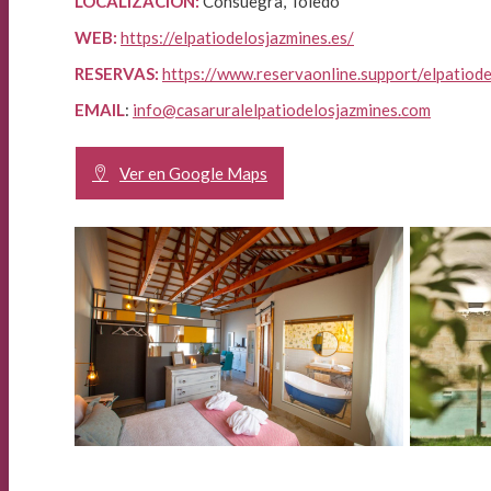
LOCALIZACIÓN:
Consuegra, Toledo
WEB:
https://elpatiodelosjazmines.es/
RESERVAS:
https://www.reservaonline.support/elpatiode
EMAIL
:
info@casaruralelpatiodelosjazmines.com
Ver en Google Maps