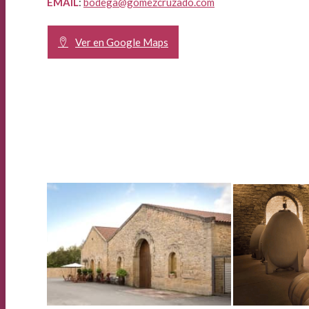
EMAIL
:
bodega@gomezcruzado.com
Ver en Google Maps