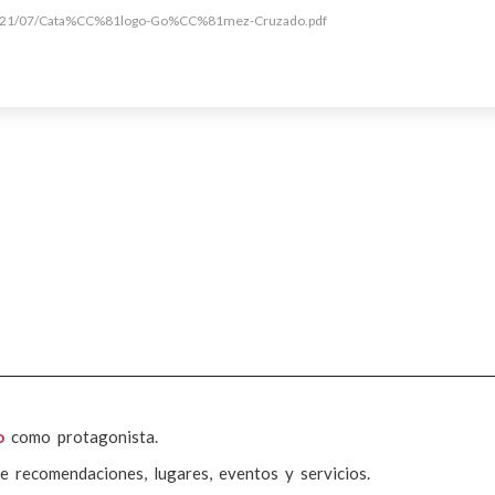
s/2021/07/Cata%CC%81logo-Go%CC%81mez-Cruzado.pdf
o
como protagonista.
e recomendaciones, lugares, eventos y servicios.