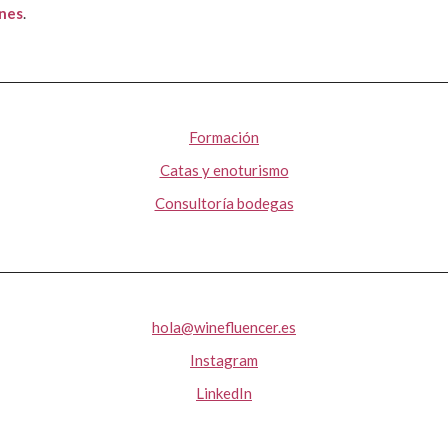
ones
.
Formación
Catas y enoturismo
Consultoría bodegas
hola@winefluencer.es
Instagram
LinkedIn