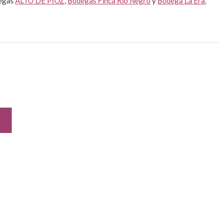
degas
ALTO DE PIOZ
,
Bodegas Finca Río Negro
y
Bodega La Era.