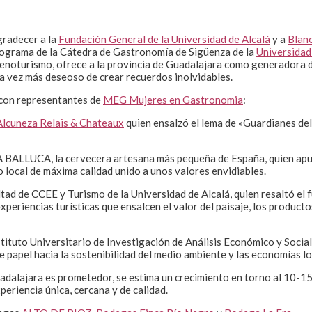
gradecer a la
Fundación General de la Universidad de Alcalá
y a
Blan
programa de la Cátedra de Gastronomía de Sigüenza de la
Universidad
del enoturismo, ofrece a la provincia de Guadalajara como generadora 
da vez más deseoso de crear recuerdos inolvidables.
 con representantes de
MEG Mujeres en Gastronomia
:
Alcuneza Relais & Chateaux
quien ensalzó el lema de «Guardianes del
LA BALLUCA, la cervecera artesana más pequeña de España, quien apues
 local de máxima calidad unido a unos valores envidiables.
tad de CCEE y Turismo de la Universidad de Alcalá, quien resaltó el
periencias turísticas que ensalcen el valor del paisaje, los producto
tituto Universitario de Investigación de Análisis Económico y Social,
papel hacia la sostenibilidad del medio ambiente y las economías lo
uadalajara es prometedor, se estima un crecimiento en torno al 10-15
eriencia única, cercana y de calidad.