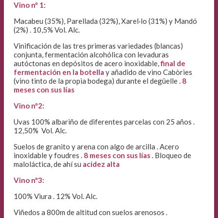
Vino nº 1:
Macabeu (35%), Parellada (32%), Xarel·lo (31%) y Mandó
(2%) . 10,5% Vol. Alc.
Vinificación de las tres primeras variedades (blancas)
conjunta, fermentación alcohólica con levaduras
autóctonas en depósitos de acero inoxidable,
final de
fermentación en la botella
y añadido de vino Cabòries
(vino tinto de la propia bodega) durante el degüelle .
8
meses con sus lías
Vino nº2:
Uvas 100% albariño de diferentes parcelas con 25 años .
12,50% Vol. Alc.
Suelos de granito y arena con algo de arcilla . Acero
inoxidable y foudres .
8 meses con sus lías
. Bloqueo de
maloláctica, de ahí su
acidez alta
Vino nº3:
100% Viura . 12% Vol. Alc.
Viñedos a 800m de altitud con suelos arenosos .