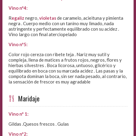
Vino nº4:
R
egaliz
negro,
violetas
de caramelo, acieituna y pimienta
negra . Cuerpo medio con un tanino muy limado, nada
astringente y perfectamente equilibrado con su acidez .
Vino largo con final aterciopelado
Vino nº5:
Color rojo cereza con ribete teja . Nariz muy sutil y
compleja, llena de matices a frutos rojos, negros, flores y
hierbas silvestres . Boca licorosa, untuoso, glicérico y
equilibrado en boca con su marcada acidez . Las pasas y la
compota dominan la boca, sin ser nada pesado, al contrario,
la sensación de frescor es muy agradable
Maridaje
Vino nº 1:
Gildas .Quesos frescos . Gulas
Vino nº2: