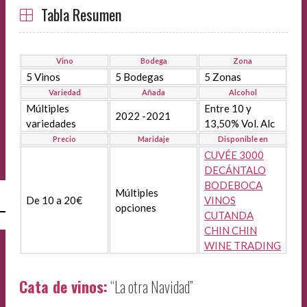
Tabla Resumen
Vino
Bodega
Zona
5 Vinos
5 Bodegas
5 Zonas
Variedad
Añada
Alcohol
Múltiples
Entre 10 y
2022 -2021
variedades
13,50% Vol. Alc
Precio
Maridaje
Disponible en
CUVÉE 3000
DECÁNTALO
BODEBOCA
Múltiples
De 10 a 20€
VINOS
l
opciones
CUTANDA
CHIN CHIN
WINE TRADING
Cata de vinos:
“La otra Navidad”