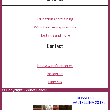
Education and training
Wine tourism experiences
Tastings and more
Contact
hola@winefluencer.es
Instagram
LinkedIn
© Copyright - Winefluencer
Aviso Legal
Política de Privacidad
ROSSO DI
Política de Cookies
Advertisers
VALTELLINA 2018 .