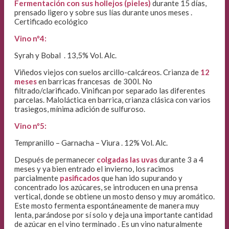
Fermentación con sus hollejos (pieles)
durante 15 días,
prensado ligero y sobre sus lías durante unos meses .
Certificado ecológico
Vino nº4:
Syrah y Bobal . 13,5% Vol. Alc.
Viñedos viejos con suelos arcillo-calcáreos. Crianza de
12
meses
en barricas francesas de 300l. No
filtrado/clarificado. Vinifican por separado las diferentes
parcelas. Maloláctica en barrica, crianza clásica con varios
trasiegos, mínima adición de sulfuroso.
Vino nº5:
Tempranillo – Garnacha – Viura .
12% Vol. Alc.
Después de permanecer
colgadas las uvas
durante 3 a 4
meses y ya bien entrado el invierno, los racimos
parcialmente
pasificados
que han ido supurando y
concentrado los azúcares, se introducen en una prensa
vertical, donde se obtiene un mosto denso y muy aromático.
Este mosto fermenta espontáneamente de manera muy
lenta, parándose por sí solo y deja una importante cantidad
de azúcar en el vino terminado .
Es un vino naturalmente