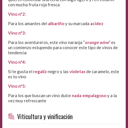
con mucha fruta roja fresca
Vino nº2:
Para los amantes del
albariño
y su marcada
acidez
Vino nº3:
Para los aventureros, este vino naranja “
orange wine
” es
un comienzo estupendo para conocer este tipo de vinos de
tendencia
Vino nº4:
Si te gusta el
regaliz
negro y las
violetas
de caramelo, este
es tu vino
Vino nº5:
Para los que buscan un vino dulce
nada empalagoso
y a la
vez muy refrescante
Viticultura y vinificación