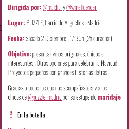
Dirigida por:
@malditi
y
@winefluencer
Lugar:
PUZZLE, barrio de Argüelles . Madrid
m
Fecha:
Sábado 2 Diciembre . 17:30h (2h duración)
Objetivo
: presentar vinos originales, únicos e
interesantes . Otras opciones para celebrar la Navidad .
Proyectos pequeños con grandes historias detrás
Gracias a todos los que nos acompañasteis y a los
chicos de
@puzzle_madrid
por su estupendo
maridaje
En la botella