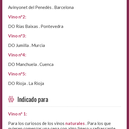
Avinyonet del Penedès . Barcelona
Vino nº2:
DO Rías Baixas . Pontevedra
Vino nº3:
DO Jumilla . Murcia
Vino nº4:
DO Manchuela . Cuenca
Vino nº5:
DO Rioja . La Rioja
Indicado para
Vino nº 1:
Para los curiosos de los vinos
naturales
. Para los que
quieren comenzar una cena con algo ligero y refrescante