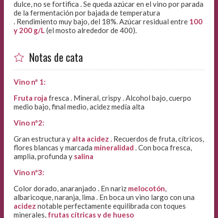
dulce, no se fortifica . Se queda azúcar en el vino por parada
de la fermentación por bajada de temperatura
.
Rendimiento muy bajo, del 18%. Azúcar residual entre
100
y 200 g/L
(el mosto alrededor de 400).
Notas de cata
Vino nº 1:
Fruta roja
fresca . M
ineral, crispy . Alcohol bajo, cuerpo
medio bajo, final medio, acidez medía alta
Vino nº2:
Gran estructura y
alta acidez
. Recuerdos de fruta, cítricos,
flores blancas y marcada
mineralidad
. Con boca fresca,
amplia, profunda y
salina
Vino nº3:
Color dorado, anaranjado . En nariz
melocotón
,
albaricoque, naranja, lima . En boca un vino largo con una
acidez
notable perfectamente equilibrada con toques
minerales,
frutas cítricas y de hueso