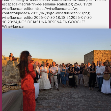
escapada-madrid-fin-de-semana-scaled.jpg
2560
1920
winefluencer editor
https://winefluencer.es/wp-
content/uploads/2023/06/logo-winefluencer-v3.png
winefluencer editor
2025-07-30 18:18:51
2025-07-30
18:23:24
¿NOS DEJAS UNA RESEÑA EN GOOGLE?
WineFluencer