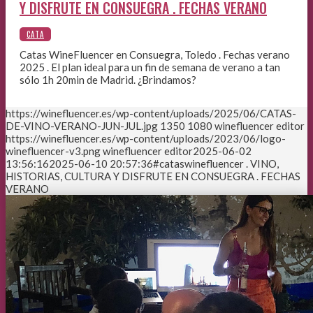
Y DISFRUTE EN CONSUEGRA . FECHAS VERANO
Catas WineFluencer en Consuegra, Toledo . Fechas verano
2025 . El plan ideal para un fin de semana de verano a tan
sólo 1h 20min de Madrid. ¿Brindamos?
https://winefluencer.es/wp-content/uploads/2025/06/CATAS-
DE-VINO-VERANO-JUN-JUL.jpg
1350
1080
winefluencer editor
https://winefluencer.es/wp-content/uploads/2023/06/logo-
winefluencer-v3.png
winefluencer editor
2025-06-02
13:56:16
2025-06-10 20:57:36
#cataswinefluencer . VINO,
HISTORIAS, CULTURA Y DISFRUTE EN CONSUEGRA . FECHAS
VERANO