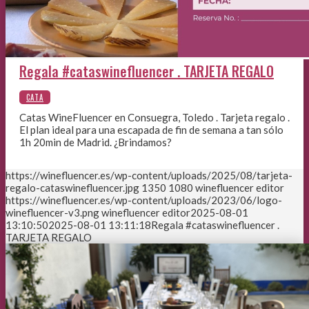
Regala #cataswinefluencer . TARJETA REGALO
Catas WineFluencer en Consuegra, Toledo . Tarjeta regalo .
El plan ideal para una escapada de fin de semana a tan sólo
1h 20min de Madrid. ¿Brindamos?
https://winefluencer.es/wp-content/uploads/2025/08/tarjeta-
regalo-cataswinefluencer.jpg
1350
1080
winefluencer editor
https://winefluencer.es/wp-content/uploads/2023/06/logo-
winefluencer-v3.png
winefluencer editor
2025-08-01
13:10:50
2025-08-01 13:11:18
Regala #cataswinefluencer .
TARJETA REGALO