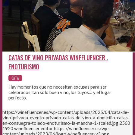
CATAS DE VINO PRIVADAS WINEFLUENCER .
ENOTURISMO
Hay momentos que no necesitan excusas para ser
celebrados, tan solo buen vino, los tuyos… y el lugar
perfecto.
https://winefluencer.es/wp-content/uploads/2025/04/cata-de-
vino-privada-evento-privado-catas-de-vino-a-domicilio-catas-
en-consuegra-toledo-enoturismo-la-mancha-1-scaled.jpg
2560
1920
winefluencer editor
https://winefluencer.es/wp-
content/uploads/2023/06/logo-winefluencer-v3.png