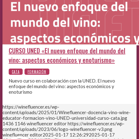
CURSO UNED «El nuevo enfoque del mundo del
vino: aspectos económicos y enoturismo»
Nuevo curso en colaboración con la UNED. El nuevo
enfoque del mundo del vino: aspectos económicos y
enoturismo
https://winefluencer.es/wp-
content/uploads/2025/01/Winefluencer-docencia-vino-wine-
educator-formacion-vino-UNED-universidad-curso-cata.jpg
1436
1146
winefluencer editor
https://winefluencer.es/wp-
content/uploads/2023/06/logo-winefluencer-v3.png
winefluencer editor
2025-01-17 12:26:29
2025-01-17