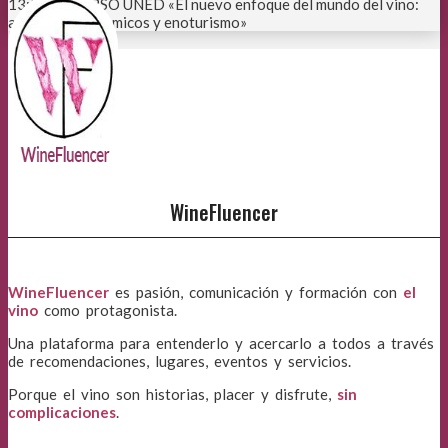
13:26:10
CURSO UNED «El nuevo enfoque del mundo del vino:
aspectos económicos y enoturismo»
Página 1 de 2
1
2
WineFluencer
WineFluencer
es pasión, comunicación y formación con
el
vino
como protagonista.
Una plataforma para entenderlo y acercarlo a todos a través
de recomendaciones, lugares, eventos y servicios.
Porque el vino son historias, placer y disfrute,
sin
complicaciones
.