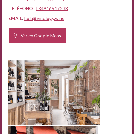
TELÉFONO
:
+34916917238
EMAIL
:
hola@vinology.wine
Ver en Google Maps