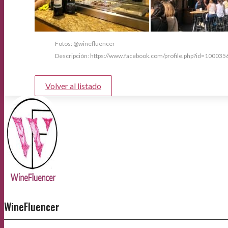
Fotos: @winefluencer
Descripción: https://www.facebook.com/profile.php?id=1000
Volver al listado
WineFluencer