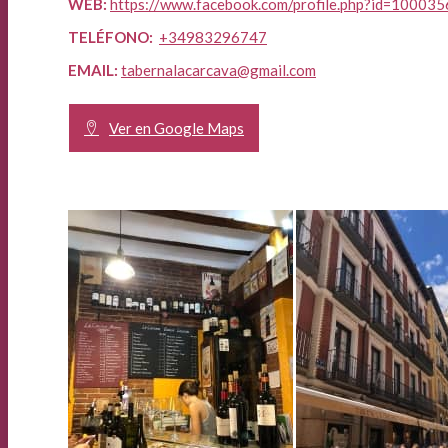
WEB:
https://www.facebook.com/profile.php?id=1000
TELÉFONO:
+34983296747
EMAIL:
tabernalacarcava@gmail.com
Ver en Google Maps