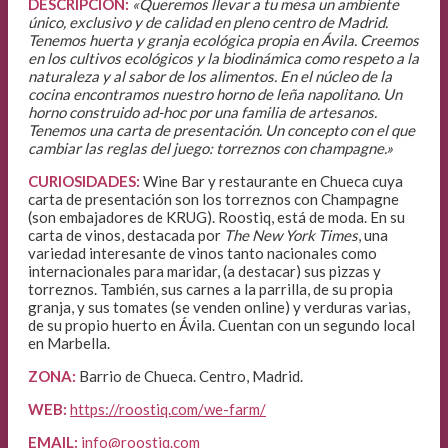
DESCRIPCIÓN:
«Queremos llevar a tu mesa un ambiente
único, exclusivo y de calidad en pleno centro de Madrid.
Tenemos huerta y granja ecológica propia en Ávila.
Creemos
en los cultivos ecológicos y la biodinámica como respeto a la
naturaleza y al sabor de los alimentos. En el núcleo de la
cocina encontramos nuestro horno de leña napolitano. Un
horno construido ad-hoc por una familia de artesanos
.
Tenemos una carta de presentación. Un concepto con el que
cambiar las reglas del juego: torreznos con champagne.»
CURIOSIDADES:
Wine Bar y restaurante en Chueca cuya
carta de presentación son los torreznos con Champagne
(son embajadores de KRUG). Roostiq, está de moda. En su
carta de vinos, destacada por
The New York Times
, una
variedad interesante de vinos tanto nacionales como
internacionales para maridar, (a destacar) sus pizzas y
torreznos. También, sus carnes a la parrilla, de su propia
granja, y sus tomates (se venden online) y verduras varias,
de su propio huerto en Ávila. Cuentan con un segundo local
en Marbella.
ZONA:
Barrio de Chueca. Centro, Madrid.
WEB:
https://roostiq.com/we-farm/
EMAIL:
info@roostiq.com