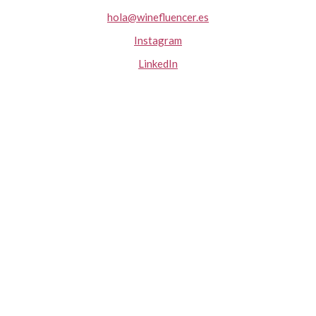
hola@winefluencer.es
Instagram
LinkedIn