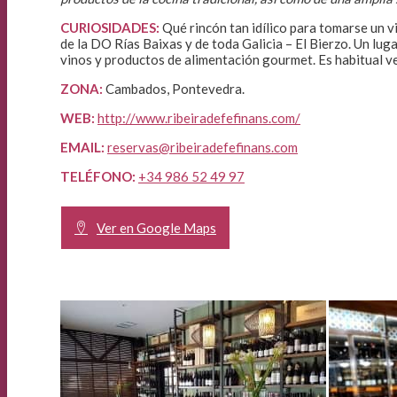
CURIOSIDADES:
Qué rincón tan idílico para tomarse un v
de la DO Rías Baixas y de toda Galicia – El Bierzo. Un lu
vinos y productos de alimentación gourmet. Es habitual ve
ZONA:
Cambados, Pontevedra.
WEB:
http://www.ribeiradefefinans.com/
EMAIL:
reservas@ribeiradefefinans.com
TELÉFONO:
+34 986 52 49 97
Ver en Google Maps