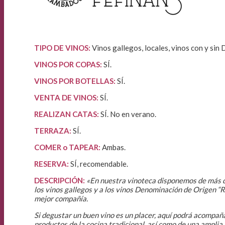
TIPO DE VINOS:
Vinos gallegos, locales, vinos con y sin 
VINOS POR COPAS:
SÍ.
VINOS POR BOTELLAS:
SÍ.
VENTA DE VINOS
:
SÍ.
REALIZAN CATAS:
SÍ. No en verano.
TERRAZA:
SÍ.
COMER o TAPEAR:
Ambas.
RESERVA:
SÍ, recomendable.
DESCRIPCIÓN:
«En nuestra vinoteca disponemos de más d
los vinos gallegos y a los vinos Denominación de Origen “
mejor compañía.
Si degustar un buen vino es un placer, aquí podrá acompaña
productos de la cocina tradicional, así como de una amplia