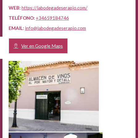
WEB:
https://labodegadeserapio.com/
TELÉFONO:
+34659184746
EMAIL:
info@labodegadeserapio.com
Ver en Google Maps